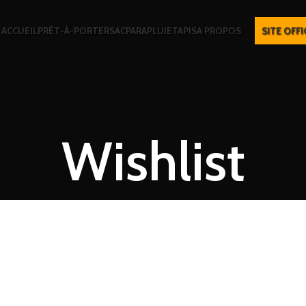
ACCUEIL
PRÊT-À-PORTER
SAC
PARAPLUIE
TAPIS
A PROPOS
SITE OFFI
Wishlist