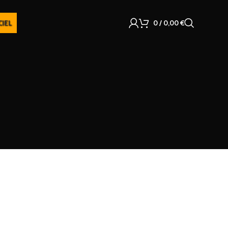
CIEL
0
/
0,00
€