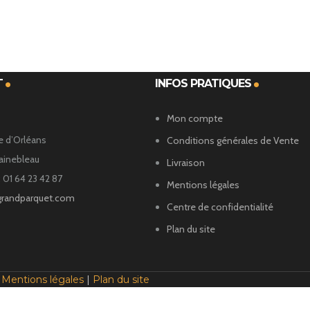
T
INFOS PRATIQUES
Mon compte
e d’Orléans
Conditions générales de Vente
ainebleau
Livraison
 01 64 23 42 87
Mentions légales
grandparquet.com
Centre de confidentialité
Plan du site
|
Mentions légales
|
Plan du site