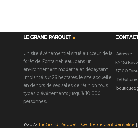
LE GRAND PARQUET
CONTAC
Un site événementiel situé au cœur de la
Adresse:
forêt de Fontainebleau, dans un
RN 152 Rout
environnement moderne et dépaysant.
77300 Font
Implanté sur 26 hectares, le site accueille
Téléphone:
en dehors de ses salles de réunion tous
boutique@
types d’événements jusqu’à 10 000
personnes.
©2022
Le Grand Parquet
|
Centre de confidentialité